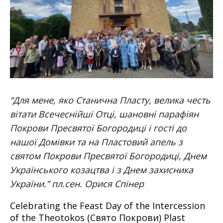
“Для мене, якo Станична Пласту, велика честь
вітати Всечеснійші Отці, шановні парафіян
Покрови Пресвятої Богородиці і гості дo
нашої Домівки та на Пластовий апель з
святом Покрови Пресвятої Богородиці, Днем
Українського козацтва і з Днем захисника
України.” пл.сен. Орися Спінер
Celebrating the Feast Day of the Intercession
of the Theotokos (Свято Покрови) Plast